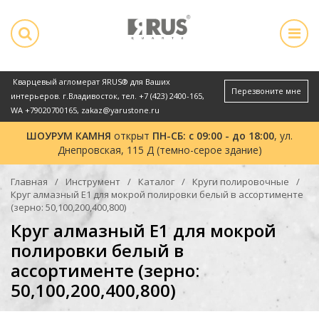
Кварцевый агломерат ЯRUS® для Ваших
Перезвоните мне
интерьеров. г.Владивосток, тел.
+7 (423) 2400-165
,
WA
+79020700165
,
zakaz@yarustone.ru
ШОУРУМ КАМНЯ
открыт
ПН-СБ: с 09:00 - до 18:00
, ул.
Днепровская, 115 Д (темно-серое здание)
Главная
Инструмент
Каталог
Круги полировочные
Круг алмазный Е1 для мокрой полировки белый в ассортименте
(зерно: 50,100,200,400,800)
Круг алмазный Е1 для мокрой
полировки белый в
ассортименте (зерно:
50,100,200,400,800)