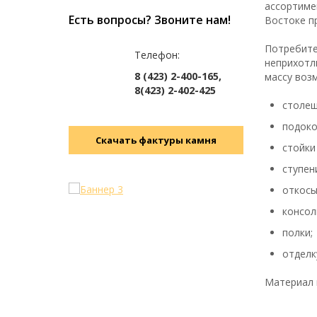
ассортиме
Есть вопросы? Звоните нам!
Востоке п
Потребите
Телефон:
неприхотли
8 (423) 2-400-165,
массу воз
8(423) 2-402-425
столеш
подоко
Скачать фактуры камня
стойки
ступен
откосы
консол
полки;
отделку
Материал 