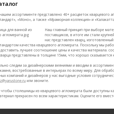
аталог
Cloud Mist
Самые выгодные расцветки
 нашем ассортименте представлено 40+ расцветок кварцевого 
Стандарт», «Моно», а также «Мраморная коллекция» и «Калакатт
Наш главный принцип при выборе матер
поставщиков, в итоге им стали крупне
нас представлен кварц, изготовленный
тандартом качества кварцевого агломерата. Поскольку мы рабо
доставить лучшее соотношение цены и качества материала. со
кварца представлены в толщине 15мм, что хорошо сказывается 
льно следим за дизайнерскими веяниями и вводим в ассортимен
 камня, востребованные в интерьерах по всему миру. Для обраб
ных компаний и дизайнеров у нас выгодные условия сотрудничес
z@yarustone.ru
или звоните.
 чтобы столешницы из кварцевого агломерата были доступны к
атериал прекрасен по всем характеристикам. Оцените его вместе