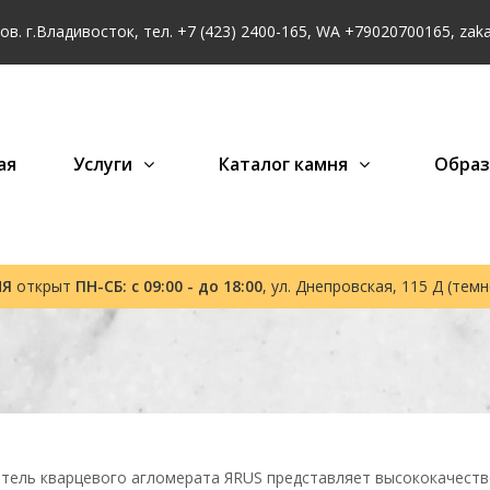
в. г.Владивосток, тел.
+7 (423) 2400-165
, WA
+79020700165
,
zak
ая
Услуги
Каталог камня
Обра
НЯ
открыт
ПН-СБ: с 09:00 - до 18:00
, ул. Днепровская, 115 Д (тем
тель кварцевого агломерата ЯRUS представляет высококачеств