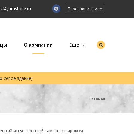
az@yarustone.ru
Перезвоните мне
зцы
О компании
Еще
но-серое здание)
Главная
енный искусственный камень в широком