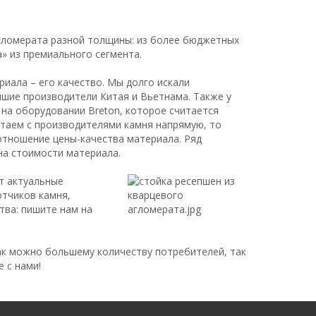
агломерата разной толщины: из более бюджетных
а» из премиального сегмента.
иала – его качество. Мы долго искали
йшие производители Китая и Вьетнама. Также у
 на оборудовании Breton, которое считается
таем с производителями камня напрямую, то
отношение цены-качества материала. Ряд
на стоимости материала.
т актуальные
отчиков камня,
тва: пишите нам на
ак можно большему количеству потребителей, так
 с нами!