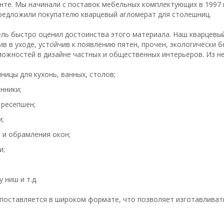
нте. Мы начинали с поставок мебельных комплектующих в 1997 
редложили покупателю кварцевый агломерат для столешниц.
ль быстро оценил достоинства этого материала. Наш кварцевы
в в уходе, устойчив к появлению пятен, прочен, экологически б
можностей в дизайне частных и общественных интерьеров. Из не
ницы для кухонь, ванных, столов;
нники;
 ресепшен;
и;
 и обрамления окон;
и;
 ниш и т.д.
поставляется в широком формате, что позволяет изготавливат