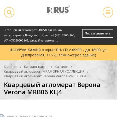
Кварцевый агломерат ЯRUS® для Ваших
Перезвоните мне
интерьеров. г.Владивосток, тел.
+7 (423) 2400-165
,
WA
+79020700165
,
zakaz@yarustone.ru
ШОУРУМ КАМНЯ
открыт
ПН-СБ: с 09:00 - до 18:00
, ул.
Днепровская, 115 Д (темно-серое здание)
Главная
Каталог камня
Каталог
Кварцевый агломерат МРАМОРНАЯ КОЛЛЕКЦИЯ
Кварцевый агломерат Верона Verona MRB06 КЦ4
Кварцевый агломерат Верона
Verona MRB06 КЦ4