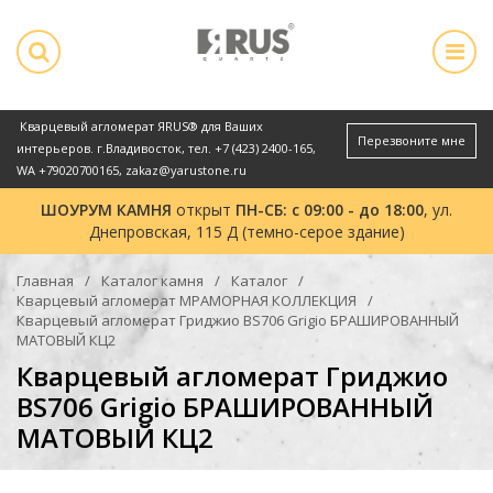
Кварцевый агломерат ЯRUS® для Ваших
Перезвоните мне
интерьеров. г.Владивосток, тел.
+7 (423) 2400-165
,
WA
+79020700165
,
zakaz@yarustone.ru
ШОУРУМ КАМНЯ
открыт
ПН-СБ: с 09:00 - до 18:00
, ул.
Днепровская, 115 Д (темно-серое здание)
Главная
Каталог камня
Каталог
Кварцевый агломерат МРАМОРНАЯ КОЛЛЕКЦИЯ
Кварцевый агломерат Гриджио BS706 Grigio БРАШИРОВАННЫЙ
МАТОВЫЙ КЦ2
Кварцевый агломерат Гриджио
BS706 Grigio БРАШИРОВАННЫЙ
МАТОВЫЙ КЦ2