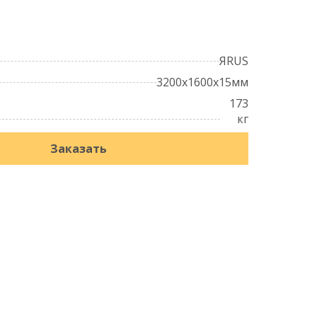
ЯRUS
3200x1600x15мм
173
кг
Заказать