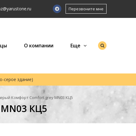
az@yarustone.ru
Перезвоните мне
зцы
О компании
Еще
но-серое здание)
ерый Комфорт Comfort grey MN03 КЦ5
 MN03 КЦ5