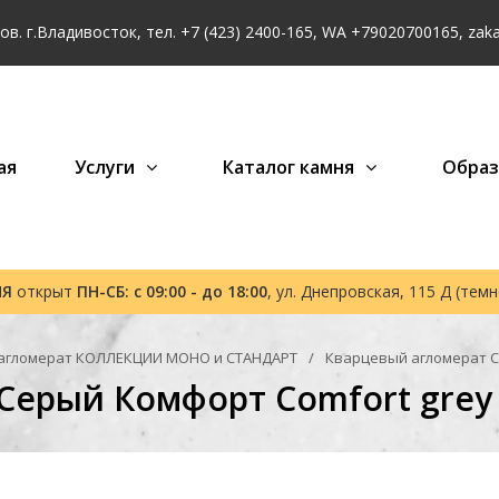
в. г.Владивосток, тел.
+7 (423) 2400-165
, WA
+79020700165
,
zak
ая
Услуги
Каталог камня
Обра
НЯ
открыт
ПН-СБ: с 09:00 - до 18:00
, ул. Днепровская, 115 Д (тем
агломерат КОЛЛЕКЦИИ МОНО и СТАНДАРТ
Кварцевый агломерат С
Серый Комфорт Comfort grey