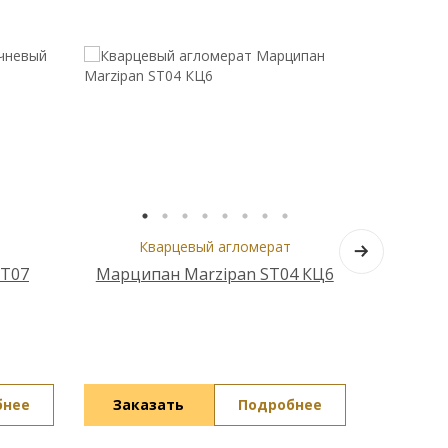
Кварцевый агломерат
Кв
ST07
Марципан Marzipan ST04 КЦ6
Серая л
бнее
Заказать
Подробнее
Зака