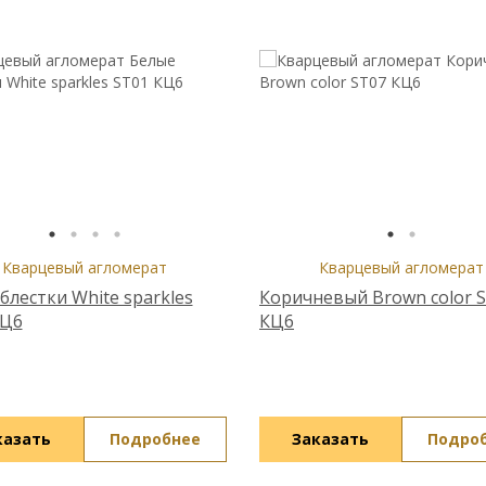
Кварцевый агломерат
Кварцевый агломерат
блестки White sparkles
Коричневый Brown color 
КЦ6
КЦ6
казать
Подробнее
Заказать
Подро