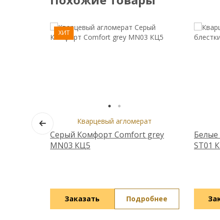
ХИТ
Кварцевый агломерат
Серый Комфорт Comfort grey
Белые 
MN03 КЦ5
ST01 
Заказать
Подробнее
За