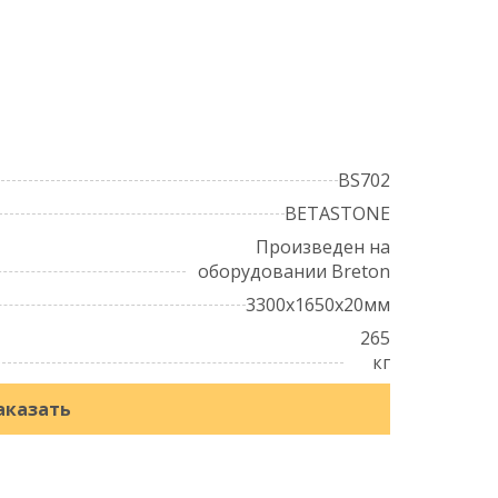
BS702
BETASTONE
Произведен на
оборудовании Breton
3300x1650x20мм
265
кг
аказать