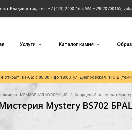
в. г.Владивосток, тел.
+7 (423) 2400-165
, WA
+79020700165
,
zak
ая
Услуги
Каталог камня
Обра
НЯ
открыт
ПН-СБ: с 09:00 - до 18:00
, ул. Днепровская, 115 Д (тем
агломерат МРАМОРНАЯ КОЛЛЕКЦИЯ
Кварцевый агломерат Мисте
 Мистерия Mystery BS702 