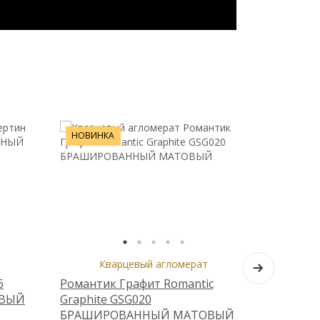
НОВИНКА
Кварцевый агломерат
Кв
6
Романтик Графит Romantic
Романтик
ОВЫЙ
Graphite GSG020
GSG018
БРАШИРОВАННЫЙ МАТОВЫЙ
МАТОВ