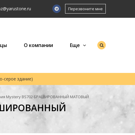
az@yarustone.ru
Перезвоните мне
зцы
О компании
Еще
но-серое здание)
рия Mystery BS702 БРАШИРОВАННЫЙ МАТОВЫЙ
БРАШИРОВАННЫЙ