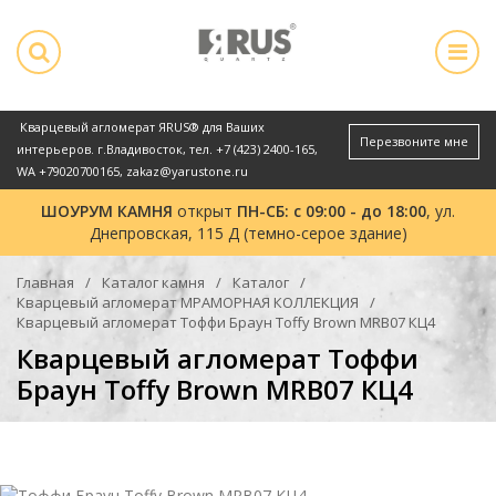
Кварцевый агломерат ЯRUS® для Ваших
Перезвоните мне
интерьеров. г.Владивосток, тел.
+7 (423) 2400-165
,
WA
+79020700165
,
zakaz@yarustone.ru
ШОУРУМ КАМНЯ
открыт
ПН-СБ: с 09:00 - до 18:00
, ул.
Днепровская, 115 Д (темно-серое здание)
Главная
Каталог камня
Каталог
Кварцевый агломерат МРАМОРНАЯ КОЛЛЕКЦИЯ
Кварцевый агломерат Тоффи Браун Toffy Brown MRB07 КЦ4
Кварцевый агломерат Тоффи
Браун Toffy Brown MRB07 КЦ4