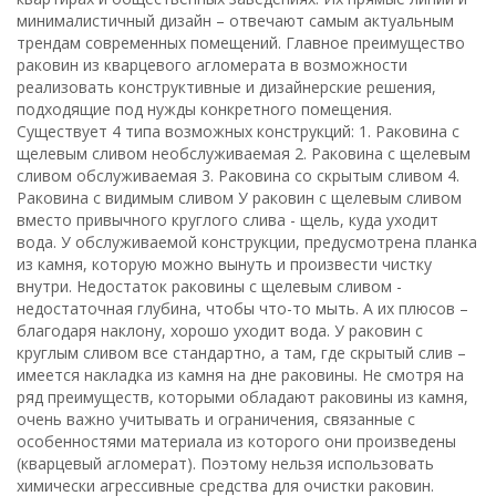
минималистичный дизайн – отвечают самым актуальным
трендам современных помещений. Главное преимущество
раковин из кварцевого агломерата в возможности
реализовать конструктивные и дизайнерские решения,
подходящие под нужды конкретного помещения.
Существует 4 типа возможных конструкций: 1. Раковина с
щелевым сливом необслуживаемая 2. Раковина с щелевым
сливом обслуживаемая 3. Раковина со скрытым сливом 4.
Раковина с видимым сливом У раковин с щелевым сливом
вместо привычного круглого слива - щель, куда уходит
вода. У обслуживаемой конструкции, предусмотрена планка
из камня, которую можно вынуть и произвести чистку
внутри. Недостаток раковины с щелевым сливом -
недостаточная глубина, чтобы что-то мыть. А их плюсов –
благодаря наклону, хорошо уходит вода. У раковин с
круглым сливом все стандартно, а там, где скрытый слив –
имеется накладка из камня на дне раковины. Не смотря на
ряд преимуществ, которыми обладают раковины из камня,
очень важно учитывать и ограничения, связанные с
особенностями материала из которого они произведены
(кварцевый агломерат). Поэтому нельзя использовать
химически агрессивные средства для очистки раковин.