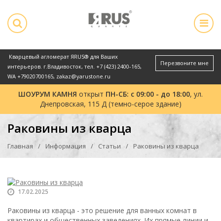
Кварцевый агломерат ЯRUS® для Ваших
Перезвоните мне
интерьеров. г.Владивосток, тел.
+7 (423) 2400-165
,
WA
+79020700165
,
zakaz@yarustone.ru
ШОУРУМ КАМНЯ
открыт
ПН-СБ: с 09:00 - до 18:00
, ул.
Днепровская, 115 Д (темно-серое здание)
Раковины из кварца
Главная
Информация
Статьи
Раковины из кварца
17.02.2025
Раковины из кварца - это решение для ванных комнат в
квартирах и общественных заведениях. Их прямые линии и